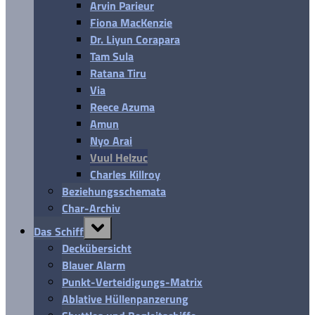
Arvin Parieur
Fiona MacKenzie
Dr. Liyun Corapara
Tam Sula
Ratana Tiru
Via
Reece Azuma
Amun
Nyo Arai
Vuul Helzuc
Charles Killroy
Beziehungsschemata
Char-Archiv
Toggle
Das Schiff
sub-
menu
Deckübersicht
Blauer Alarm
Punkt-Verteidigungs-Matrix
Ablative Hüllenpanzerung