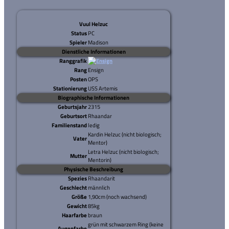
Vuul Helzuc
Status
PC
Spieler
Madison
Dienstliche Informationen
Ranggrafik
Rang
Ensign
Posten
OPS
Stationierung
USS Artemis
Biographische Informationen
Geburtsjahr
2315
Geburtsort
Rhaandar
Familienstand
ledig
Kardin Helzuc (nicht biologisch;
Vater
Mentor)
Letra Helzuc (nicht biologisch;
Mutter
Mentorin)
Physische Beschreibung
Spezies
Rhaandarit
Geschlecht
männlich
Größe
1,90cm (noch wachsend)
Gewicht
85kg
Haarfarbe
braun
grün mit schwarzem Ring (keine
Augenfarbe